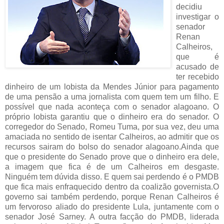
decidiu
investigar o
senador
Renan
Calheiros,
que é
acusado de
ter recebido
dinheiro de um lobista da Mendes Júnior para pagamento
de uma pensão a uma jornalista com quem tem um filho. E
possível que nada aconteça com o senador alagoano. O
próprio lobista garantiu que o dinheiro era do senador. O
corregedor do Senado, Romeu Tuma, por sua vez, deu uma
amaciada no sentido de isentar Calheiros, ao admitir que os
recursos sairam do bolso do senador alagoano.Ainda que
que o presidente do Senado prove que o dinheiro era dele,
a imagem que fica é de um Calheiros em desgaste.
Ninguém tem dúvida disso. E quem sai perdendo é o PMDB
que fica mais enfraquecido dentro da coalizão governista.O
governo sai também perdendo, porque Renan Calheiros é
um fervoroso aliado do presidente Lula, juntamente com o
senador José Sarney. A outra facção do PMDB, liderada