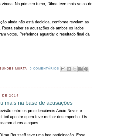
 virada. No primeiro turno, Dilma teve mais votos do
eição ainda não está decidida, conforme revelam as
s. Resta saber se acusações de ambos os lados
ram votos. Preferimos aguardar o resultado final da
GUNDES MURTA
0 COMENTÁRIOS
 DE 2014
ou mais na base de acusações
levisão entre os presidenciáveis Aécio Neves e
difícil apontar quem teve melhor desempenho. Os
rocaram duros ataques.
 Dilma Rousseff teve uma boa participação. Esse