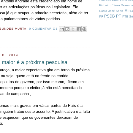
r Antônio Andrade está credenciado em nome de
Pinheiro
Eliseu Resend
r as articulações políticas no Legislativo. Ele
Mina
Costa
José Serra
a já que ocupou a primeira secretaria, além de ter
PSDB
PT
PR
PTB
Sé
 a parlamentares de vários partidos.
GUNDES MURTA
0 COMENTÁRIOS
 DE 2014
a maior é a próxima pesquisa
pareça, a maior expectativa gira em torno da próxima
, ou seja, quem está na frente na corrida
propostas de governo, por isso mesmo, ficam em
 mesmo porque o eleitor já não está acreditando
as de campanha.,
emas mais graves em várias partes do País é a
inguém tratou deste assunto. A justificativa é a falta
e esquecem que os governantes deixaram de
r.