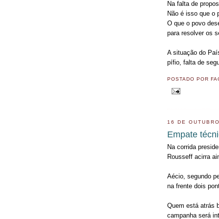
Na falta de propo
Não é isso que o 
O que o povo dese
para resolver os 
A situação do Paí
pífio, falta de se
POSTADO POR
FA
16 DE OUTUBRO
Empate técni
Na corrida presid
Rousseff acirra a
Aécio, segundo pe
na frente dois pon
Quem está atrás b
campanha será int