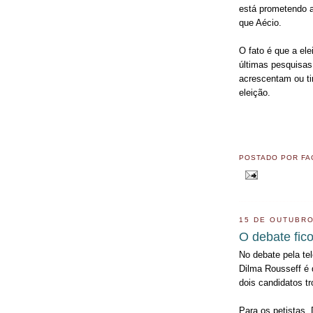
está prometendo a
que Aécio.
O fato é que a el
últimas pesquisa
acrescentam ou ti
eleição.
POSTADO POR
FA
15 DE OUTUBRO
O debate fic
No debate pela te
Dilma Rousseff é 
dois candidatos t
Para os petistas,