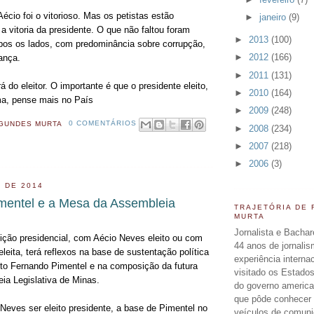
écio foi o vitorioso. Mas os petistas estão
►
janeiro
(9)
 vitoria da presidente. O que não faltou foram
►
2013
(100)
os os lados, com predominância sobre corrupção,
►
2012
(166)
ança.
►
2011
(131)
rá do eleitor. O importante é que o presidente eleito,
►
2010
(164)
ma, pense mais no País
►
2009
(248)
GUNDES MURTA
0 COMENTÁRIOS
►
2008
(234)
►
2007
(218)
►
2006
(3)
 DE 2014
mentel e a Mesa da Assembleia
TRAJETÓRIA DE
MURTA
Jornalista e Bachar
eição presidencial, com Aécio Neves eleito ou com
44 anos de jornali
leita, terá reflexos na base de sustentação política
experiência interna
ito Fernando Pimentel e na composição da futura
visitado os Estados
a Legislativa de Minas.
do governo americ
que pôde conhecer 
Neves ser eleito presidente, a base de Pimentel no
veículos de comun