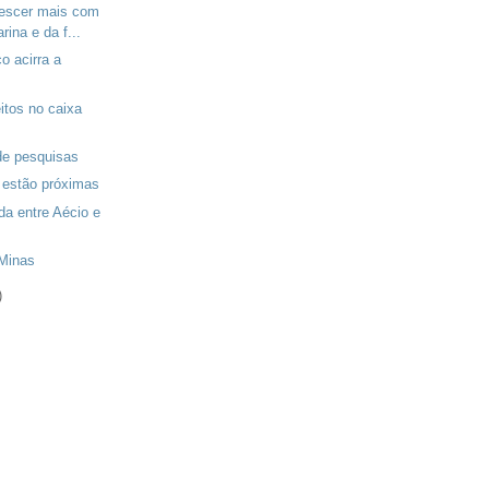
rescer mais com
rina e da f...
o acirra a
eitos no caixa
de pesquisas
estão próximas
da entre Aécio e
 Minas
)