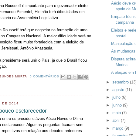
Aécio deve c
ma Rousseff é importante para o governador eleito
apoio de Ma
Fernando Pimentel, Ele não terá dificuldades em
Empate técnic
maioria na Assembléia Legislativa.
campanha
a Rousseff terá que negociar na formação de uma
Eleitos e reel
postal
a no Congresso Nacional. A maior dificuldade será no
osição ficou muito fortalecida com a eleição de
Manipulação 
Jereissati, Antônio Anastasia.
As mudanças 
Disputa acirra
 presidente será unir o Pais, já que o Brasil ficou
Marina
ição.
A eleição em
GUNDES MURTA
0 COMENTÁRIOS
►
setembro
(13
►
agosto
(11)
►
julho
(6)
 DE 2014
►
junho
(9)
 pouco esclarecedor
►
maio
(7)
 entre os presidenciáveis Aécio Neves e Dilma
►
abril
(7)
o esclarecedor. Algumas perguntas ficaram sem
►
março
(9)
 repetitivas em relação aos debates anteriores.
►
fevereiro
(7)