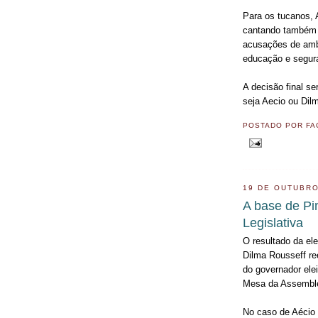
Para os tucanos, A
cantando também a
acusações de amb
educação e segur
A decisão final se
seja Aecio ou Dil
POSTADO POR
FA
19 DE OUTUBRO
A base de Pi
Legislativa
O resultado da el
Dilma Rousseff ree
do governador ele
Mesa da Assemblei
No caso de Aécio 