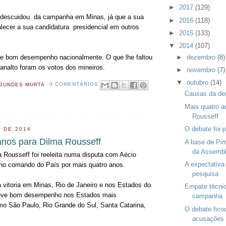
►
2017
(129)
descuidou da campanha em Minas, já que a sua
►
2016
(118)
talecer a sua candidatura presidencial em outros
►
2015
(133)
▼
2014
(107)
►
dezembro
(8)
ve bom desempenho nacionalmente. O que lhe faltou
analto foram os votos dos mineiros.
►
novembro
(7)
▼
outubro
(14)
GUNDES MURTA
0 COMENTÁRIOS
Causas da der
Mais quatro a
Rousseff
O debate foi 
 DE 2014
anos para Dilma Rousseff
A base de Pi
da Assemble
a Rousseff foi reeleita numa disputa com Aécio
A expectativa
 no comando do País por mais quatro anos.
pesquisa
 vitoria em Minas, Rio de Janeiro e nos Estados do
Empate técnic
teve bom desempenho nos Estados mais
campanha
o São Paulo, Rio Grande do Sul, Santa Catarina,
O debate fico
acusações