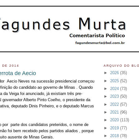
 DE 2014
ARQUIVO DO BL
rrota de Aecio
►
2026
(35)
►
2025
(52)
ador Aecio Neves na sucessão presidencial começou
finição do candidato ao governo de Minas . Quando
►
2024
(73)
da Veiga foi anunciado, já existiam três pre-
►
2023
(50)
l governador Alberto Pinto Coelho, o presidente da
►
2022
(57)
ativa, deputado Dinis Pinheiro, e o deputado Marcus
►
2021
(96)
►
2020
(113)
o por parte dos candidatos preteridos, o nome de
►
2019
(77)
não foi bem recebido pelos partidos aliados , porque
►
2018
(78)
ito ausente de Minas Gerais.