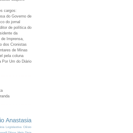
s cargos:
nsa do Governo de
ico do jornal
itor de política do
esidente da
 de Imprensa,
o dos Cronistas
entares de Minas
el pela coluna
a Por Um do Diário
ta
iranda
io Anastasia
eia Legislastiva
Clésio
sseff
Dilzon Melo
Dinis