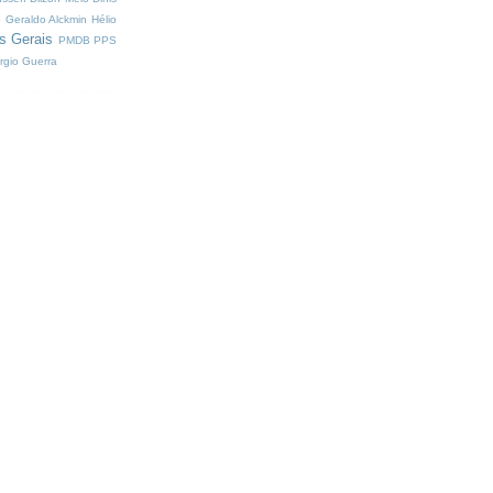
e
Geraldo Alckmin
Hélio
s Gerais
PMDB
PPS
rgio Guerra