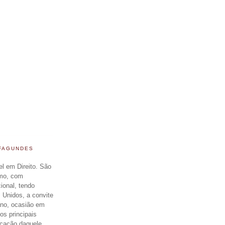
 FAGUNDES
el em Direito. São
smo, com
cional, tendo
 Unidos, a convite
ano, ocasião em
os principais
icacão daquele