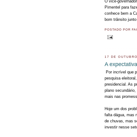
O vice-governado
Pimentel para faze
conhece bem a Cas
bom trânsito junto
POSTADO POR
FA
17 DE OUTUBRO
A expectativ
Por incrível que 
pesquisa eleitoral
presidencial. As 
plano secundário,
mais nas promess
Hoje um dos probl
falta dágua, mas n
de chuvas, mas s
investir nesse seto