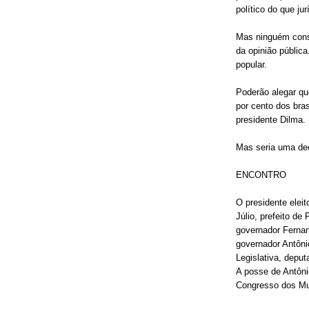
político do que jur
Mas ninguém conse
da opinião públic
popular.
Poderão alegar qu
por cento dos bra
presidente Dilma.
Mas seria uma dec
ENCONTRO
O presidente elei
Júlio, prefeito de
governador Fernan
governador Antôni
Legislativa, depu
A posse de Antôni
Congresso dos Mun