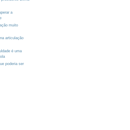
uperar a
e
ação muito
na articulação
culdade é uma
ola
ue poderia ser