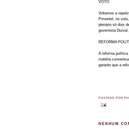
VOTO
Voltamos a repeti
Pimentel, no voto
plenário só dois 
governista Durval
REFORMA POLIT
A reforma polític
matéria consensu
garante que a ref
POSTADO POR
FA
NENHUM CO