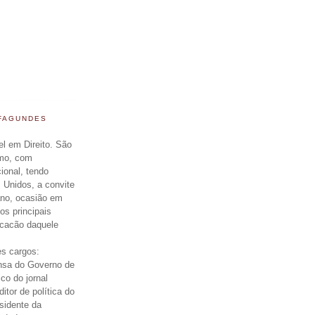
 FAGUNDES
el em Direito. São
smo, com
cional, tendo
 Unidos, a convite
ano, ocasião em
os principais
icacão daquele
s cargos:
nsa do Governo de
ico do jornal
itor de política do
esidente da