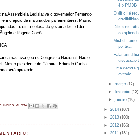
é o PMDB
O difícil é rec
r: na Assembleia Legislativa o governador Fernando
credibilidad
, tem o apoio da maioria dos parlamentares. Masno
deputados fazem a defesa do governador: o lider
Dilma em situ
complicada
 Ângelo e Rogério Corrêa.
Michel Temer 
ICA
política
Falar em difi
a ainda não avançou no Congresso Nacional. Não é
discussão t
al. Mas o presidente da Câmara, Eduardo Cunha,
Uma derrota q
orma será aprovada.
evitada
►
março
(12)
►
fevereiro
(13)
►
janeiro
(10)
GUNDES MURTA
►
2014
(107)
►
2013
(100)
►
2012
(166)
►
2011
(131)
MENTÁRIO: