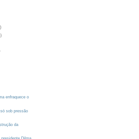
)
)
)
ma enfraquece o
só sob pressão
nstrução da
 presidente Dilma