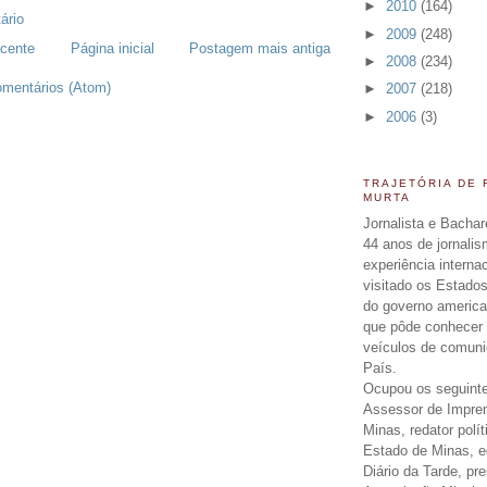
►
2010
(164)
ário
►
2009
(248)
cente
Página inicial
Postagem mais antiga
►
2008
(234)
omentários (Atom)
►
2007
(218)
►
2006
(3)
TRAJETÓRIA DE
MURTA
Jornalista e Bachar
44 anos de jornali
experiência interna
visitado os Estados
do governo americ
que pôde conhecer 
veículos de comun
País.
Ocupou os seguinte
Assessor de Impre
Minas, redator polít
Estado de Minas, ed
Diário da Tarde, pr