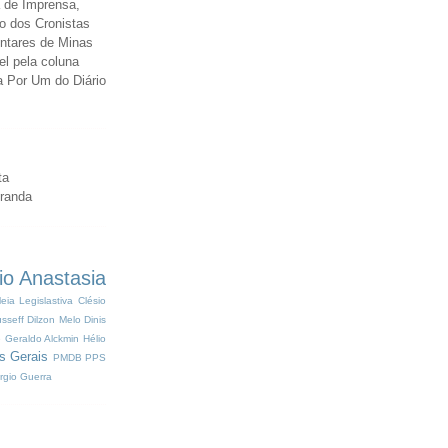
 de Imprensa,
o dos Cronistas
entares de Minas
el pela coluna
a Por Um do Diário
ta
iranda
io Anastasia
eia Legislastiva
Clésio
sseff
Dilzon Melo
Dinis
e
Geraldo Alckmin
Hélio
s Gerais
PMDB
PPS
rgio Guerra