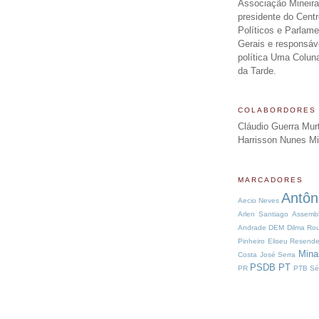
Associação Mineira
presidente do Centr
Políticos e Parlam
Gerais e responsáv
política Uma Colun
da Tarde.
COLABORDORES
Cláudio Guerra Mur
Harrisson Nunes M
MARCADORES
Antôn
Aecio Neves
Arlen Santiago
Assembl
Andrade
DEM
Dilma Rou
Pinheiro
Eliseu Resend
Mina
Costa
José Serra
PSDB
PT
PR
PTB
Sé