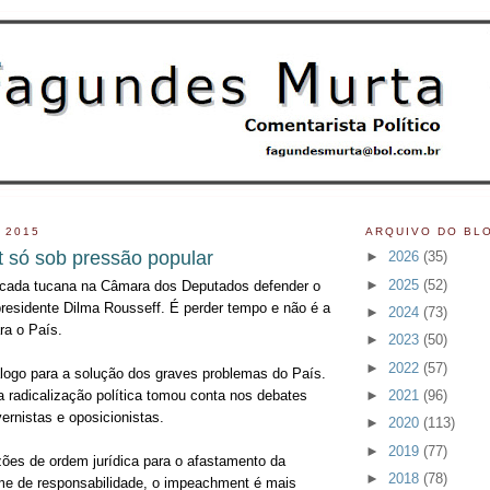
 2015
ARQUIVO DO BL
 só sob pressão popular
►
2026
(35)
►
2025
(52)
ncada tucana na Câmara dos Deputados defender o
esidente Dilma Rousseff. É perder tempo e não é a
►
2024
(73)
ra o País.
►
2023
(50)
►
2022
(57)
logo para a solução dos graves problemas do País.
►
2021
(96)
a radicalização política tomou conta nos debates
ernistas e oposicionistas.
►
2020
(113)
►
2019
(77)
zões de ordem jurídica para o afastamento da
►
2018
(78)
ime de responsabilidade, o impeachment é mais