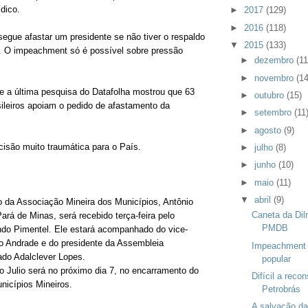
ídico.
►
2017
(129)
►
2016
(118)
gue afastar um presidente se não tiver o respaldo
▼
2015
(133)
a. O impeachment só é possível sobre pressão
►
dezembro
(11
►
novembro
(14
e a última pesquisa do Datafolha mostrou que 63
►
outubro
(15)
sileiros apoiam o pedido de afastamento da
►
setembro
(11
►
agosto
(9)
isão muito traumática para o País.
►
julho
(8)
►
junho
(10)
►
maio
(11)
▼
abril
(9)
to da Associação Mineira dos Municípios, Antônio
Caneta da Dil
 Pará de Minas, será recebido terça-feira pelo
PMDB
do Pimentel. Ele estará acompanhado do vice-
o Andrade e do presidente da Assembleia
Impeachment 
tado Adalclever Lopes.
popular
o Julio será no próximo dia 7, no encarramento do
Difícil a reco
icípios Mineiros.
Petrobrás
A salvação da