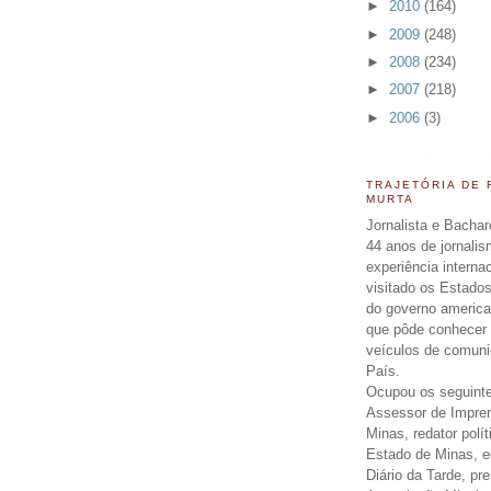
►
2010
(164)
►
2009
(248)
►
2008
(234)
►
2007
(218)
►
2006
(3)
TRAJETÓRIA DE
MURTA
Jornalista e Bachar
44 anos de jornali
experiência interna
visitado os Estados
do governo americ
que pôde conhecer 
veículos de comun
País.
Ocupou os seguinte
Assessor de Impre
Minas, redator polít
Estado de Minas, ed
Diário da Tarde, pr