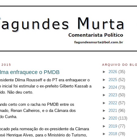
 2015
ARQUIVO DO BL
ilma enfraquece o PMDB
►
2026
(35)
►
2025
(52)
residente Dilma Rousseff e do PT era enfraquecer o
icial foi estimular o ex-prefeito Gilberto Kassab a
►
2024
(73)
ido. Não deu certo.
►
2023
(50)
►
2022
(57)
ando certo com o racha no PMDB entre os
►
2021
(96)
nado, Renan Calheiros, e o da Câmara dos
do Cunha.
►
2020
(113)
►
2019
(77)
vocado pela nomeação do ex-presidente da Câmara
►
2018
(78)
sé Henrique Alves, para o Ministério do Turismo,