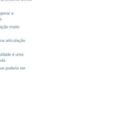
uperar a
e
ação muito
na articulação
culdade é uma
ola
ue poderia ser