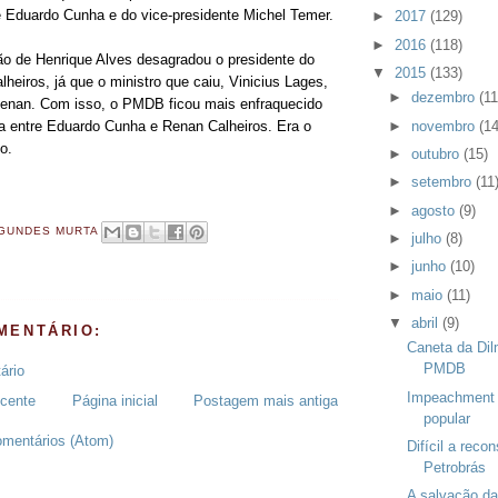
 Eduardo Cunha e do vice-presidente Michel Temer.
►
2017
(129)
►
2016
(118)
o de Henrique Alves desagradou o presidente do
▼
2015
(133)
heiros, já que o ministro que caiu, Vinicius Lages,
►
dezembro
(11
Renan. Com isso, o PMDB ficou mais enfraquecido
►
novembro
(14
a entre Eduardo Cunha e Renan Calheiros. Era o
o.
►
outubro
(15)
►
setembro
(11
►
agosto
(9)
GUNDES MURTA
►
julho
(8)
►
junho
(10)
►
maio
(11)
▼
abril
(9)
MENTÁRIO:
Caneta da Dil
PMDB
ário
Impeachment 
cente
Página inicial
Postagem mais antiga
popular
omentários (Atom)
Difícil a reco
Petrobrás
A salvação da