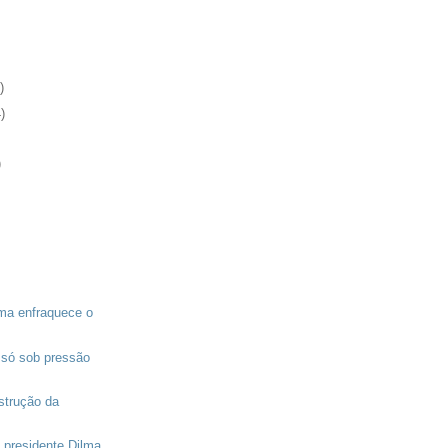
)
)
)
ma enfraquece o
só sob pressão
nstrução da
 presidente Dilma