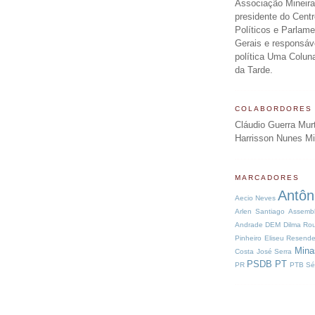
Associação Mineira
presidente do Centr
Políticos e Parlam
Gerais e responsáv
política Uma Colun
da Tarde.
COLABORDORES
Cláudio Guerra Mur
Harrisson Nunes M
MARCADORES
Antôn
Aecio Neves
Arlen Santiago
Assembl
Andrade
DEM
Dilma Rou
Pinheiro
Eliseu Resend
Mina
Costa
José Serra
PSDB
PT
PR
PTB
Sé