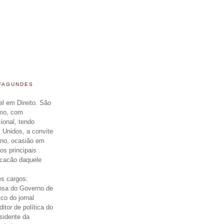
 FAGUNDES
el em Direito. São
smo, com
cional, tendo
 Unidos, a convite
ano, ocasião em
os principais
icacão daquele
s cargos:
nsa do Governo de
ico do jornal
itor de política do
esidente da