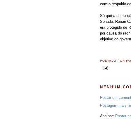
com o respaldo de
Só que a nomeaçã
Senado, Renan Cal
era protegido de 
por causa do rach
objetivo do govern
POSTADO POR
FA
NENHUM CO
Postar um coment
Postagem mais re
Assinar:
Postar c