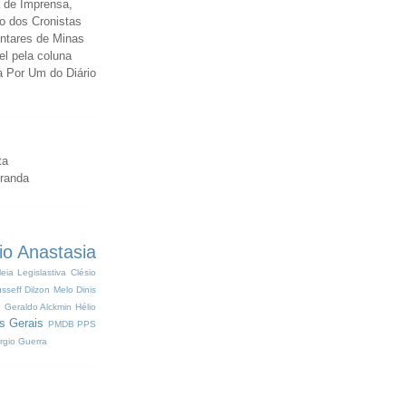
 de Imprensa,
o dos Cronistas
entares de Minas
el pela coluna
a Por Um do Diário
ta
iranda
io Anastasia
eia Legislastiva
Clésio
sseff
Dilzon Melo
Dinis
e
Geraldo Alckmin
Hélio
s Gerais
PMDB
PPS
rgio Guerra