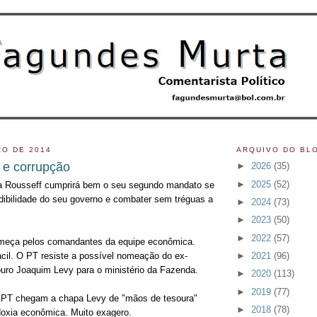
O DE 2014
ARQUIVO DO BL
e e corrupção
►
2026
(35)
►
2025
(52)
ma Rousseff cumprirá bem o seu segundo mandato se
edibilidade do seu governo e combater sem tréguas a
►
2024
(73)
►
2023
(50)
►
2022
(57)
começa pelos comandantes da equipe econômica.
►
2021
(96)
ácil. O PT resiste a possível nomeação do ex-
ouro Joaquim Levy para o ministério da Fazenda.
►
2020
(113)
►
2019
(77)
o PT chegam a chapa Levy de "mãos de tesoura"
►
2018
(78)
doxia econômica. Muito exagero.