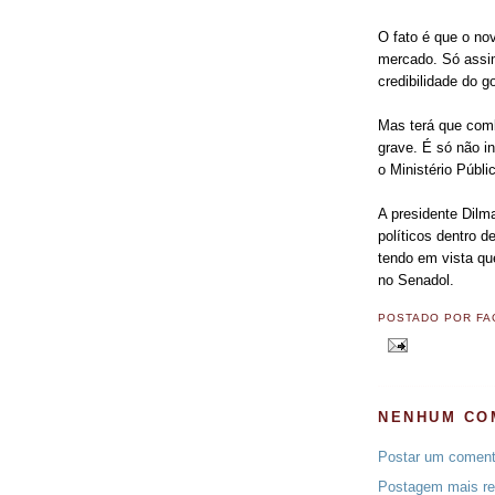
O fato é que o no
mercado. Só assim
credibilidade do g
Mas terá que comb
grave. É só não in
o Ministério Públi
A presidente Dilm
políticos dentro 
tendo em vista que
no Senadol.
POSTADO POR
FA
NENHUM CO
Postar um coment
Postagem mais re