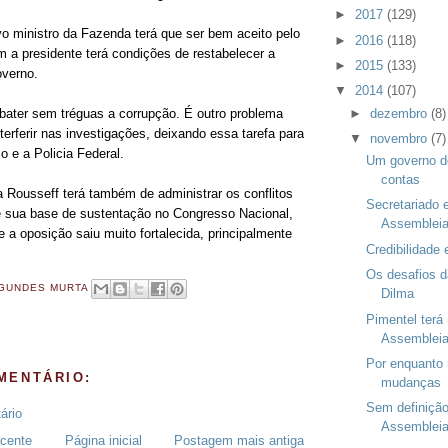
►
2017
(129)
vo ministro da Fazenda terá que ser bem aceito pelo
►
2016
(118)
 a presidente terá condições de restabelecer a
►
2015
(133)
overno.
▼
2014
(107)
►
dezembro
(8)
ater sem tréguas a corrupção. É outro problema
terferir nas investigações, deixando essa tarefa para
▼
novembro
(7)
co e a Policia Federal.
Um governo d
contas
a Rousseff terá também de administrar os conflitos
Secretariado 
de sua base de sustentação no Congresso Nacional,
Assembleia 
 a oposição saiu muito fortalecida, principalmente
Credibilidade 
Os desafios d
GUNDES MURTA
Dilma
Pimentel terá
Assembleia 
Por enquanto
MENTÁRIO:
mudanças
Sem definiçã
ário
Assemblei
cente
Página inicial
Postagem mais antiga