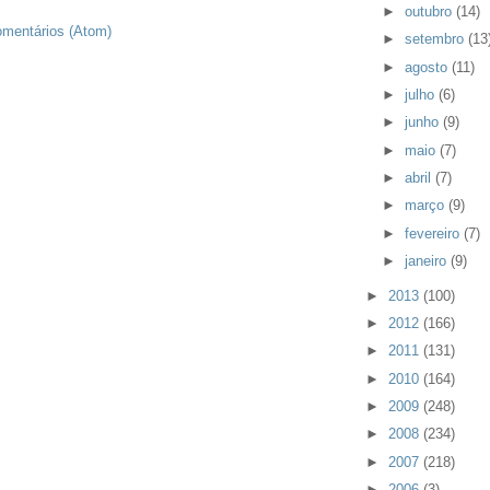
►
outubro
(14)
omentários (Atom)
►
setembro
(13
►
agosto
(11)
►
julho
(6)
►
junho
(9)
►
maio
(7)
►
abril
(7)
►
março
(9)
►
fevereiro
(7)
►
janeiro
(9)
►
2013
(100)
►
2012
(166)
►
2011
(131)
►
2010
(164)
►
2009
(248)
►
2008
(234)
►
2007
(218)
►
2006
(3)