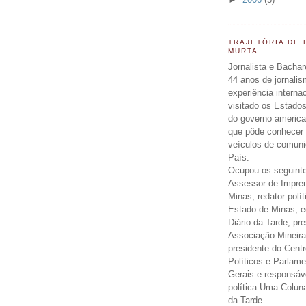
TRAJETÓRIA DE
MURTA
Jornalista e Bachar
44 anos de jornali
experiência interna
visitado os Estados
do governo americ
que pôde conhecer 
veículos de comun
País.
Ocupou os seguinte
Assessor de Impre
Minas, redator polít
Estado de Minas, ed
Diário da Tarde, pr
Associação Mineira
presidente do Centr
Políticos e Parlam
Gerais e responsáv
política Uma Colun
da Tarde.