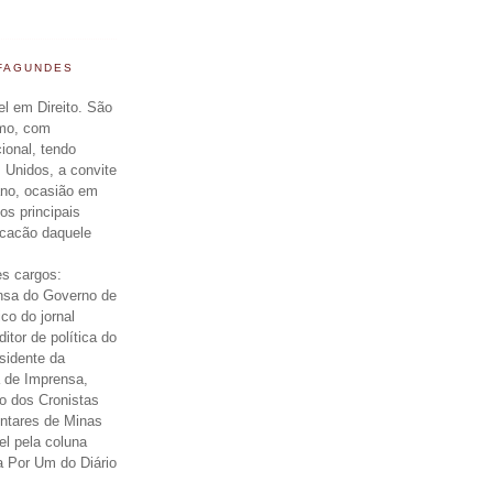
 FAGUNDES
el em Direito. São
smo, com
cional, tendo
 Unidos, a convite
ano, ocasião em
os principais
icacão daquele
s cargos:
nsa do Governo de
ico do jornal
itor de política do
esidente da
 de Imprensa,
o dos Cronistas
entares de Minas
el pela coluna
a Por Um do Diário