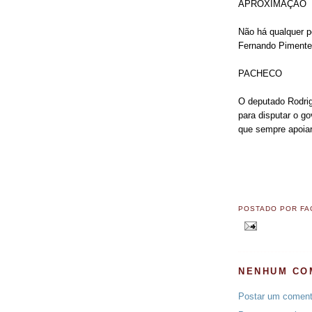
APROXIMAÇÃO
Não há qualquer p
Fernando Pimentel
PACHECO
O deputado Rodri
para disputar o g
que sempre apoia
POSTADO POR
FA
NENHUM CO
Postar um coment