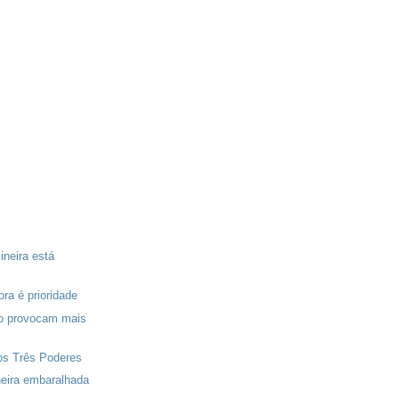
neira está
ra é prioridade
o provocam mais
os Três Poderes
eira embaralhada