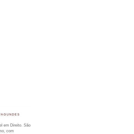
 FAGUNDES
el em Direito. São
smo, com