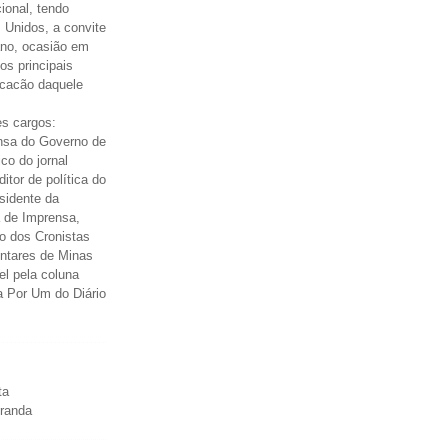
cional, tendo
 Unidos, a convite
ano, ocasião em
os principais
icacão daquele
s cargos:
nsa do Governo de
ico do jornal
itor de política do
esidente da
 de Imprensa,
o dos Cronistas
entares de Minas
el pela coluna
a Por Um do Diário
ta
iranda