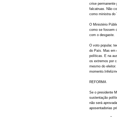
crise permanente 
falcatruas. Não c
como ministra do 
O Ministério Públ
como se fossem o
com o desgaste.
O voto popular, t
do País. Mas em 
políticas. E na au
os extremos por c
mesmo do eleitor.
momento.Infelizm
REFORMA
Se o presidente M
sustentação polít
não será aprovad
aposentadorias pri