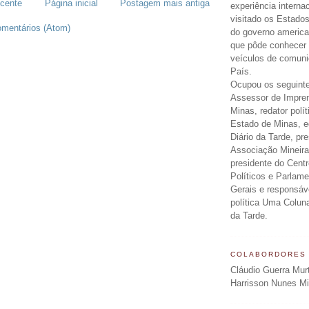
cente
Página inicial
Postagem mais antiga
experiência interna
visitado os Estados
omentários (Atom)
do governo americ
que pôde conhecer 
veículos de comun
País.
Ocupou os seguinte
Assessor de Impre
Minas, redator polít
Estado de Minas, ed
Diário da Tarde, pr
Associação Mineira
presidente do Centr
Políticos e Parlam
Gerais e responsáv
política Uma Colun
da Tarde.
COLABORDORES
Cláudio Guerra Mur
Harrisson Nunes M