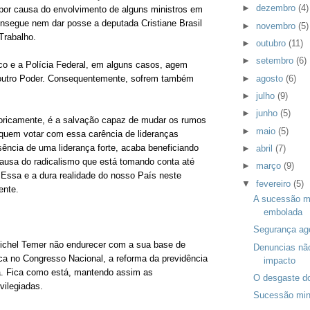
►
dezembro
(4)
por causa do envolvimento de alguns ministros em
onsegue nem dar posse a deputada Cristiane Brasil
►
novembro
(5)
Trabalho.
►
outubro
(11)
►
setembro
(6)
ico e a Polícia Federal, em alguns casos, agem
►
agosto
(6)
utro Poder. Consequentemente, sofrem também
►
julho
(9)
►
junho
(5)
eoricamente, é a salvação capaz de mudar os rumos
►
maio
(5)
quem votar com essa carência de lideranças
sência de uma liderança forte, acaba beneficiando
►
abril
(7)
ausa do radicalismo que está tomando conta até
►
março
(9)
 Essa e a dura realidade do nosso País neste
▼
fevereiro
(5)
ente.
A sucessão mi
embolada
Segurança ago
ichel Temer não endurecer com a sua base de
Denuncias nã
ica no Congresso Nacional, a reforma da previdência
impacto
a. Fica como está, mantendo assim as
O desgaste d
vilegiadas.
Sucessão min