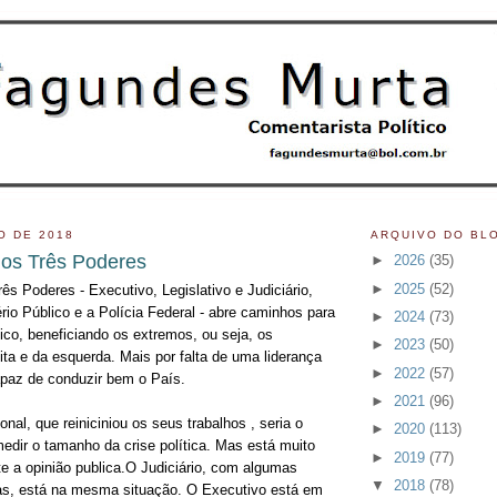
O DE 2018
ARQUIVO DO BL
os Três Poderes
►
2026
(35)
►
2025
(52)
s Poderes - Executivo, Legislativo e Judiciário,
ério Público e a Polícia Federal - abre caminhos para
►
2024
(73)
tico, beneficiando os extremos, ou seja, os
►
2023
(50)
ita e da esquerda. Mais por falta de uma liderança
►
2022
(57)
capaz de conduzir bem o País.
►
2021
(96)
al, que reiniciniou os seus trabalhos , seria o
►
2020
(113)
edir o tamanho da crise política. Mas está muito
►
2019
(77)
e a opinião publica.O Judiciário, com algumas
▼
2018
(78)
as, está na mesma situação. O Executivo está em