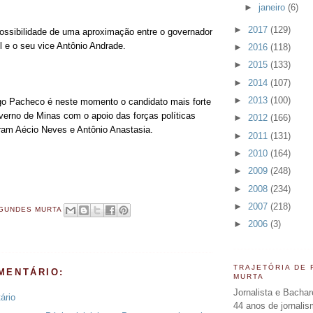
►
janeiro
(6)
►
2017
(129)
ossibilidade de uma aproximação entre o governador
 e o seu vice Antônio Andrade.
►
2016
(118)
►
2015
(133)
►
2014
(107)
►
2013
(100)
go Pacheco é neste momento o candidato mais forte
overno de Minas com o apoio das forças políticas
►
2012
(166)
ram Aécio Neves e Antônio Anastasia.
►
2011
(131)
►
2010
(164)
►
2009
(248)
►
2008
(234)
►
2007
(218)
GUNDES MURTA
►
2006
(3)
TRAJETÓRIA DE
MENTÁRIO:
MURTA
Jornalista e Bachar
ário
44 anos de jornali