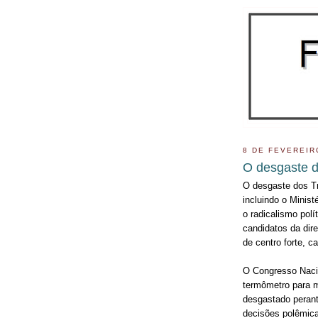
8 DE FEVEREIR
O desgaste d
O desgaste dos Trê
incluindo o Minist
o radicalismo polí
candidatos da dire
de centro forte, 
O Congresso Nacion
termômetro para m
desgastado perant
decisões polêmic