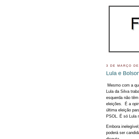
3 DE MARÇO DE
Lula e Bolson
Mesmo com a qued
Lula da Silva tra
esquerda não têm 
eleições. É a opi
última eleição par
PSOL. É só Lula
Embora inelegível,
poderá ser candid
disputa .