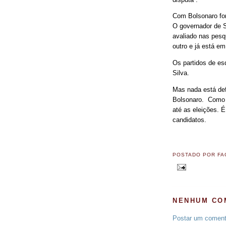
Com Bolsonaro fora
O governador de S
avaliado nas pesq
outro e já está e
Os partidos de es
Silva.
Mas nada está defi
Bolsonaro. Como a
até as eleições. 
candidatos.
POSTADO POR
FA
NENHUM CO
Postar um coment