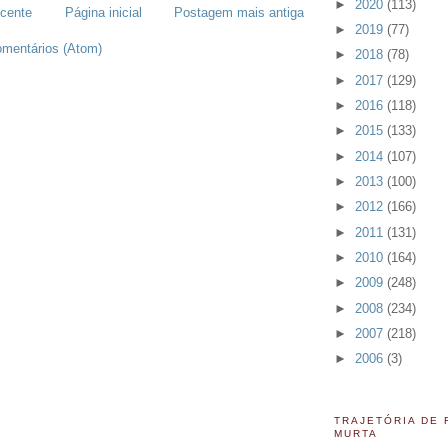
►
2020
(113)
cente
Página inicial
Postagem mais antiga
►
2019
(77)
omentários (Atom)
►
2018
(78)
►
2017
(129)
►
2016
(118)
►
2015
(133)
►
2014
(107)
►
2013
(100)
►
2012
(166)
►
2011
(131)
►
2010
(164)
►
2009
(248)
►
2008
(234)
►
2007
(218)
►
2006
(3)
TRAJETÓRIA DE
MURTA