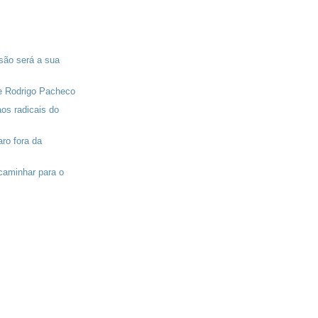
isão será a sua
e Rodrigo Pacheco
aos radicais do
aro fora da
 caminhar para o