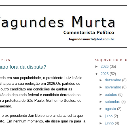
 2025
ARQUIVO DO BL
aro fora da disputa?
►
2026
(35)
▼
2025
(52)
a em sua popularidade, o presidente Luiz Inácio
►
dezembro
(8)
balha para a sua reeleição em 2026.Os partidos de
►
novembro
(6)
outro candidato em condições de ganhar as
►
outubro
(9)
nião do deputado federal e candidato derrotado na
a a prefeitura de São Paulo, Guilherme Boulos, do
►
setembro
(3)
 mesmo.
►
agosto
(2)
 o ex-presidente Jair Bolsonaro ainda acredita que
►
julho
(2)
ato. Em nenhum momento, ele disse qual irá para a
►
junho
(4)