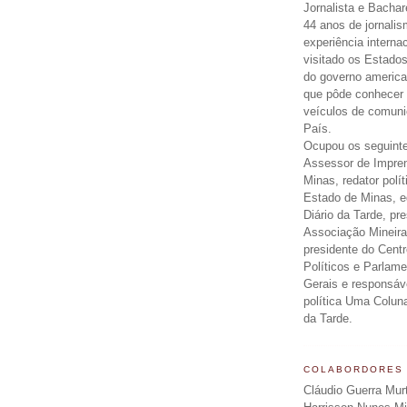
Jornalista e Bachar
44 anos de jornali
experiência interna
visitado os Estados
do governo americ
que pôde conhecer 
veículos de comun
País.
Ocupou os seguinte
Assessor de Impre
Minas, redator polít
Estado de Minas, ed
Diário da Tarde, pr
Associação Mineira
presidente do Centr
Políticos e Parlam
Gerais e responsáv
política Uma Colun
da Tarde.
COLABORDORES
Cláudio Guerra Mur