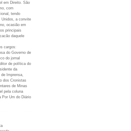
el em Direito. São
smo, com
cional, tendo
 Unidos, a convite
ano, ocasião em
os principais
icacão daquele
s cargos:
nsa do Governo de
ico do jornal
itor de política do
esidente da
 de Imprensa,
o dos Cronistas
entares de Minas
el pela coluna
a Por Um do Diário
ta