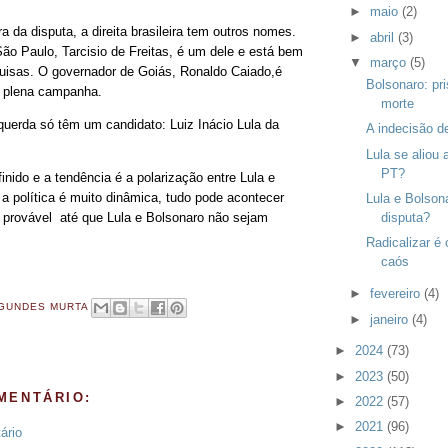
►
maio
(2)
 da disputa, a direita brasileira tem outros nomes.
►
abril
(3)
ão Paulo, Tarcisio de Freitas, é um dele e está bem
▼
março
(5)
uisas. O governador de Goiás, Ronaldo Caiado,é
Bolsonaro: pr
m plena campanha.
morte
querda só têm um candidato: Luiz Inácio Lula da
A indecisão d
Lula se aliou 
PT?
nido e a tendência é a polarização entre Lula e
 política é muito dinâmica, tudo pode acontecer
Lula e Bolson
É provável até que Lula e Bolsonaro não sejam
disputa?
Radicalizar é
caós
►
fevereiro
(4)
GUNDES MURTA
►
janeiro
(4)
►
2024
(73)
►
2023
(50)
MENTÁRIO:
►
2022
(57)
►
2021
(96)
ário