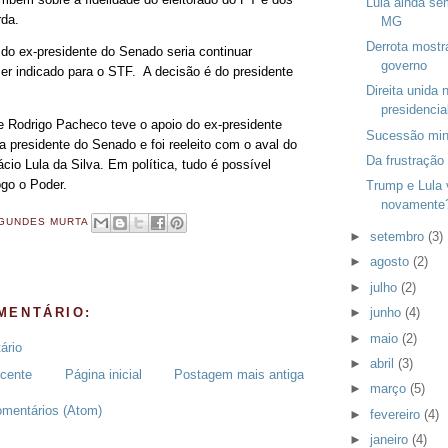
Lula ainda s
rda.
MG
Derrota mostra
 do ex-presidente do Senado seria continuar
governo
ser indicado para o STF. A decisão é do presidente
Direita unida
presidencia
 Rodrigo Pacheco teve o apoio do ex-presidente
Sucessão mine
a presidente do Senado e foi reeleito com o aval do
Da frustração 
ácio Lula da Silva. Em política, tudo é possível
go o Poder.
Trump e Lula 
novamente
GUNDES MURTA
►
setembro
(3)
►
agosto
(2)
►
julho
(2)
MENTÁRIO:
►
junho
(4)
►
maio
(2)
ário
►
abril
(3)
cente
Página inicial
Postagem mais antiga
►
março
(5)
omentários (Atom)
►
fevereiro
(4)
►
janeiro
(4)