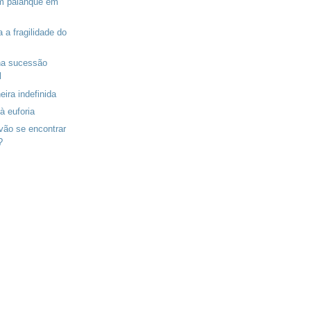
em palanque em
 a fragilidade do
 na sucessão
l
ira indefinida
à euforia
vão se encontrar
?