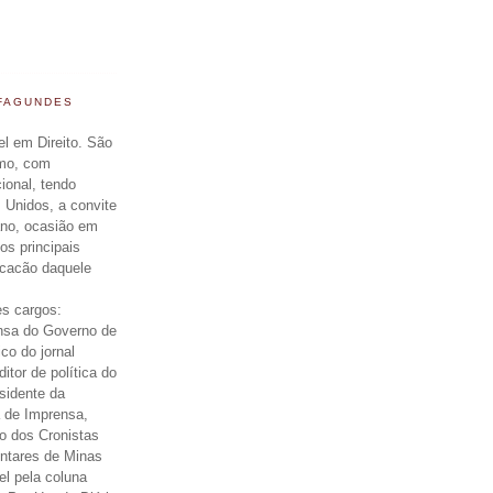
 FAGUNDES
el em Direito. São
smo, com
cional, tendo
 Unidos, a convite
ano, ocasião em
os principais
icacão daquele
s cargos:
nsa do Governo de
ico do jornal
itor de política do
esidente da
 de Imprensa,
o dos Cronistas
entares de Minas
el pela coluna