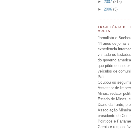
►
2007
(218)
►
2006
(3)
TRAJETÓRIA DE
MURTA
Jornalista e Bachar
44 anos de jornali
experiência interna
visitado os Estados
do governo americ
que pôde conhecer 
veículos de comun
País.
Ocupou os seguinte
Assessor de Impre
Minas, redator polít
Estado de Minas, ed
Diário da Tarde, pr
Associação Mineira
presidente do Centr
Políticos e Parlam
Gerais e responsáv