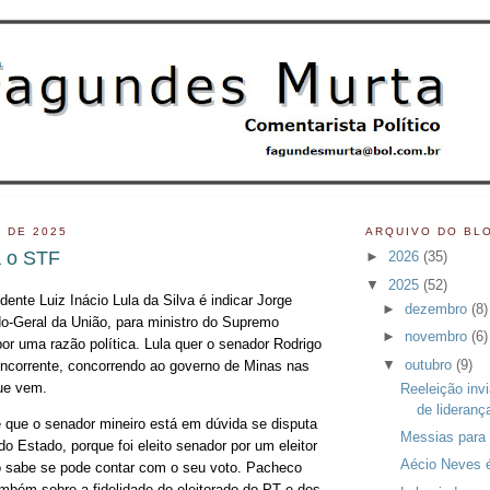
 DE 2025
ARQUIVO DO BL
a o STF
►
2026
(35)
▼
2025
(52)
ente Luiz Inácio Lula da Silva é indicar Jorge
►
dezembro
(8)
-Geral da União, para ministro do Supremo
►
novembro
(6)
por uma razão política. Lula quer o senador Rodrigo
▼
outubro
(9)
ncorrente, concorrendo ao governo de Minas nas
ue vem.
Reeleição invi
de lideranç
 que o senador mineiro está em dúvida se disputa
Messias para
o Estado, porque foi eleito senador por um eleitor
Aécio Neves é
o sabe se pode contar com o seu voto. Pacheco
mbém sobre a fidelidade do eleitorado do PT e dos