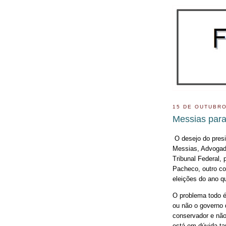
15 DE OUTUBRO
Messias par
O desejo do presid
Messias, Advogado
Tribunal Federal, 
Pacheco, outro co
eleições do ano q
O problema todo é
ou não o governo d
conservador e nã
está em dúvida ta