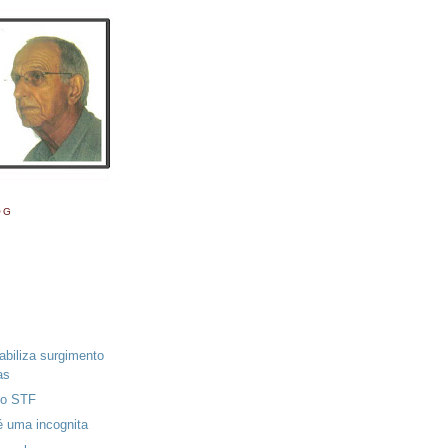
OG
abiliza surgimento
as
 o STF
 uma incognita