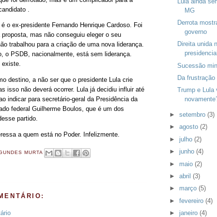
Lula ainda s
candidato .
MG
Derrota mostra
o é o ex-presidente Fernando Henrique Cardoso. Foi
governo
da proposta, mas não conseguiu eleger o seu
Direita unida
ão trabalhou para a criação de uma nova liderança.
presidencia
do, o PSDB, nacionalmente, está sem liderança.
 existe.
Sucessão mine
Da frustração 
 destino, a não ser que o presidente Lula crie
s isso não deverá ocorrer. Lula já decidiu influir até
Trump e Lula 
indicar para secretário-geral da Presidência da
novamente
ado federal Guilherme Boulos, que é um dos
►
setembro
(3)
desse partido.
►
agosto
(2)
eressa a quem está no Poder. Infelizmente.
►
julho
(2)
►
junho
(4)
GUNDES MURTA
►
maio
(2)
►
abril
(3)
►
março
(5)
MENTÁRIO:
►
fevereiro
(4)
►
janeiro
(4)
ário