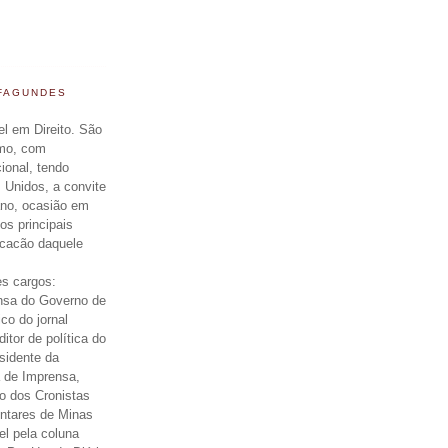
 FAGUNDES
el em Direito. São
smo, com
cional, tendo
 Unidos, a convite
ano, ocasião em
os principais
icacão daquele
s cargos:
nsa do Governo de
ico do jornal
itor de política do
esidente da
 de Imprensa,
o dos Cronistas
entares de Minas
el pela coluna