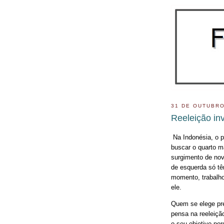
31 DE OUTUBRO
Reeleição inv
Na Indonésia, o pr
buscar o quarto m
surgimento de nov
de esquerda só tê
momento, trabalho
ele.
Quem se elege pre
pensa na reeleiçã
o seu objetivo po