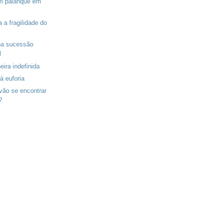
em palanque em
 a fragilidade do
 na sucessão
l
ira indefinida
à euforia
vão se encontrar
?