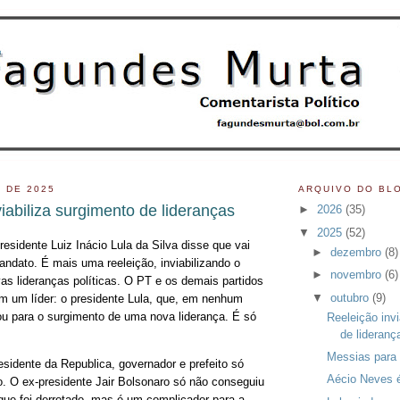
 DE 2025
ARQUIVO DO BL
iabiliza surgimento de lideranças
►
2026
(35)
▼
2025
(52)
esidente Luiz Inácio Lula da Silva disse que vai
►
dezembro
(8)
andato. É mais uma reeleição, inviabilizando o
►
novembro
(6)
as lideranças políticas. O PT e os demais partidos
▼
outubro
(9)
m um líder: o presidente Lula, que, em nenhum
u para o surgimento de uma nova liderança. É só
Reeleição invi
de lideranç
Messias para
sidente da Republica, governador e prefeito só
Aécio Neves é
o. O ex-presidente Jair Bolsonaro só não conseguiu
rque foi derrotado, mas é um complicador para a