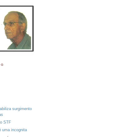
OG
abiliza surgimento
as
 o STF
 uma incognita