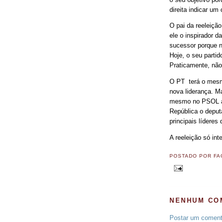
direita indicar um 
O pai da reeleiçã
ele o inspirador 
sucessor porque n
Hoje, o seu parti
Praticamente, não
O PT terá o mesmo
nova liderança. Ma
mesmo no PSOL ao 
República o deput
principais líderes 
A reeleição só int
POSTADO POR
FA
NENHUM CO
Postar um coment