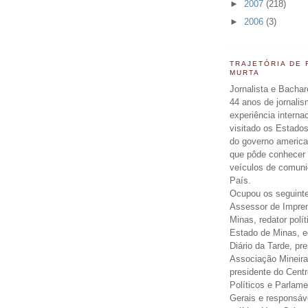
►
2007
(218)
►
2006
(3)
TRAJETÓRIA DE
MURTA
Jornalista e Bachar
44 anos de jornali
experiência interna
visitado os Estados
do governo americ
que pôde conhecer 
veículos de comun
País.
Ocupou os seguinte
Assessor de Impre
Minas, redator polít
Estado de Minas, ed
Diário da Tarde, pr
Associação Mineira
presidente do Centr
Políticos e Parlam
Gerais e responsáv