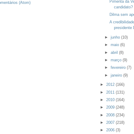
Pimenta da Ve
omentários (Atom)
candidato?
Dilma sem apo
A credibilidad
presidente 
►
junho
(10)
►
maio
(6)
►
abril
(8)
►
março
(9)
►
fevereiro
(7)
►
janeiro
(9)
►
2012
(166)
►
2011
(131)
►
2010
(164)
►
2009
(248)
►
2008
(234)
►
2007
(218)
►
2006
(3)