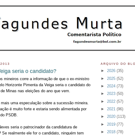
 2013
ARQUIVO DO BL
eiga seria o candidato?
►
2026
(35)
►
2025
(52)
os mineiros corre a informação de que o ex-ministro
elo Horizonte Pimenta da Veiga seria o candidato do
►
2024
(73)
de Minas nas eleições do ano que vem.
►
2023
(50)
►
2022
(57)
a mais uma especulação sobre a sucessão mineira.
►
2021
(96)
ção é muito forte e estaria sendo alimentada por
s do PSDB.
►
2020
(113)
►
2019
(77)
eves seria o patrocinador da candidatura de
►
2018
(78)
 Se realmente ele for o candidato, ninguém tem