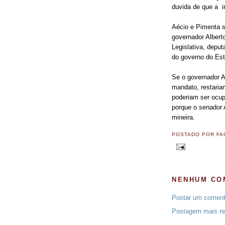
duvida de que a i
Aécio e Pimenta s
governador Albert
Legislativa, depu
do governo do Es
Se o governador A
mandato, restaria
poderiam ser ocup
porque o senador 
mineira.
POSTADO POR
FA
NENHUM CO
Postar um coment
Postagem mais re