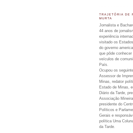
TRAJETÓRIA DE
MURTA
Jornalista e Bachar
44 anos de jornali
experiência interna
visitado os Estados
do governo americ
que pôde conhecer 
veículos de comun
País.
Ocupou os seguinte
Assessor de Impre
Minas, redator polít
Estado de Minas, ed
Diário da Tarde, pr
Associação Mineira
presidente do Centr
Políticos e Parlam
Gerais e responsáv
política Uma Colun
da Tarde.