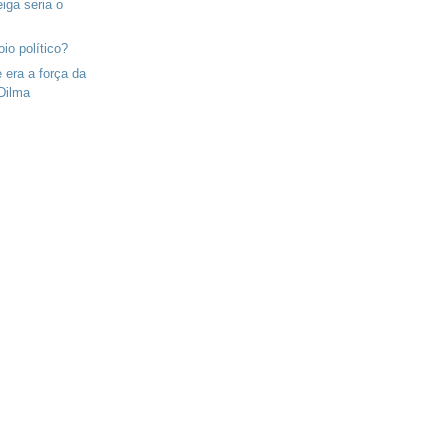
iga seria o
io político?
e era a força da
Dilma