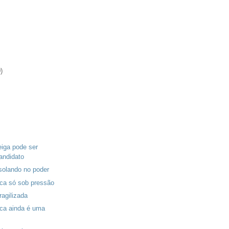
)
iga pode ser
ndidato
isolando no poder
ica só sob pressão
ragilizada
ica ainda é uma