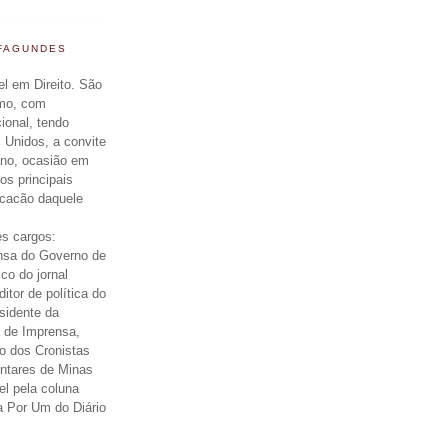
 FAGUNDES
el em Direito. São
smo, com
cional, tendo
 Unidos, a convite
ano, ocasião em
os principais
icacão daquele
s cargos:
nsa do Governo de
ico do jornal
itor de política do
esidente da
 de Imprensa,
o dos Cronistas
entares de Minas
el pela coluna
a Por Um do Diário