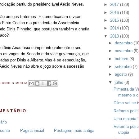
ndicação partiu do presidenciável Aécio Neves.
►
2017
(129)
►
2016
(118)
ão amigos fraternos. E como ficariam o vice-
►
2015
(133)
o Pinto Coelho e o presidente da Assembleia
►
2014
(107)
tado Dinis Pinheiro, que postulam também a chefia
tado?
▼
2013
(100)
►
dezembro
(10
ntônio Anastasia cumprir integralmente o seu
►
novembro
(9)
m as vagas do Senado e da vice-governança, que
►
outubro
(8)
adas por Dinis e Alberto.Mas é so especulação,
Aécio Neves não abre o jogo sobre a sucessão
►
setembro
(7)
►
agosto
(9)
▼
julho
(8)
GUNDES MURTA
Pimenta da Ve
mesmo o ca
Dilma vai se 
Reforma polít
MENTÁRIO:
Uma maioria f
ário
Reforma polít
cente
Página inicial
Postagem mais antiga
utopia