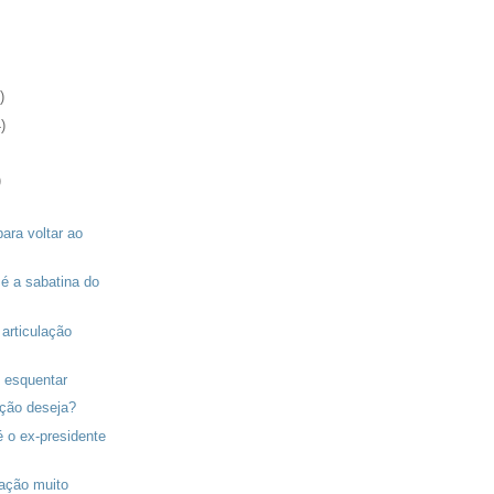
)
)
)
para voltar ao
 é a sabatina do
 articulação
i esquentar
ção deseja?
é o ex-presidente
ação muito