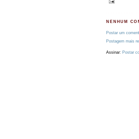
NENHUM CO
Postar um coment
Postagem mais re
Assinar:
Postar c