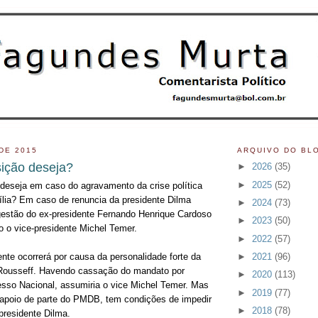
DE 2015
ARQUIVO DO BL
ição deseja?
►
2026
(35)
►
2025
(52)
deseja em caso do agravamento da crise política
ília? Em caso de renuncia da presidente Dilma
►
2024
(73)
gestão do ex-presidente Fernando Henrique Cardoso
►
2023
(50)
o o vice-presidente Michel Temer.
►
2022
(57)
►
2021
(96)
ente ocorrerá por causa da personalidade forte da
 Rousseff. Havendo cassação do mandato por
►
2020
(113)
sso Nacional, assumiria o vice Michel Temer. Mas
►
2019
(77)
apoio de parte do PMDB, tem condições de impedir
►
2018
(78)
residente Dilma.