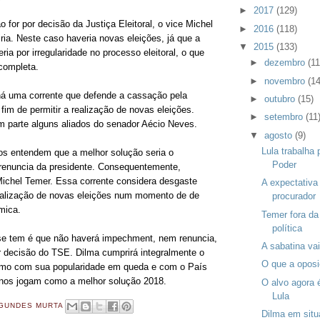
►
2017
(129)
for por decisão da Justiça Eleitoral, o vice Michel
►
2016
(118)
ia. Neste caso haveria novas eleições, já que a
▼
2015
(133)
ia por irregularidade no processo eleitoral, o que
►
dezembro
(11
 completa.
►
novembro
(14
á uma corrente que defende a cassação pela
►
outubro
(15)
a fim de permitir a realização de novas eleições.
►
setembro
(11
 parte alguns aliados do senador Aécio Neves.
▼
agosto
(9)
Lula trabalha 
s entendem que a melhor solução seria o
Poder
renuncia da presidente. Consequentemente,
Michel Temer. Essa corrente considera desgaste
A expectativa
realização de novas eleições num momento de de
procurador
mica.
Temer fora da
política
se tem é que não haverá impechment, nem renuncia,
A sabatina va
decisão do TSE. Dilma cumprirá integralmente o
O que a oposi
o com sua popularidade em queda e com o País
anos jogam como a melhor solução 2018.
O alvo agora 
Lula
GUNDES MURTA
Dilma em situ