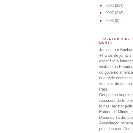
►
2008
(234)
►
2007
(218)
►
2006
(3)
TRAJETÓRIA DE
MURTA
Jornalista e Bachar
44 anos de jornali
experiência interna
visitado os Estados
do governo americ
que pôde conhecer 
veículos de comun
País.
Ocupou os seguinte
Assessor de Impre
Minas, redator polít
Estado de Minas, ed
Diário da Tarde, pr
Associação Mineira
presidente do Centr