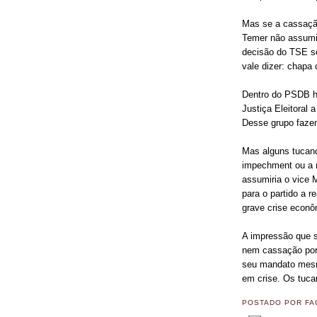
Mas se a cassação 
Temer não assumir
decisão do TSE ser
vale dizer: chapa
Dentro do PSDB h
Justiça Eleitoral 
Desse grupo fazem
Mas alguns tucano
impechment ou a 
assumiria o vice 
para o partido a 
grave crise econô
A impressão que 
nem cassação por 
seu mandato mesm
em crise. Os tuc
POSTADO POR
FA