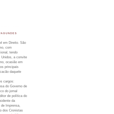
 FAGUNDES
el em Direito. São
smo, com
cional, tendo
 Unidos, a convite
ano, ocasião em
os principais
icacão daquele
s cargos:
nsa do Governo de
ico do jornal
itor de política do
esidente da
 de Imprensa,
o dos Cronistas