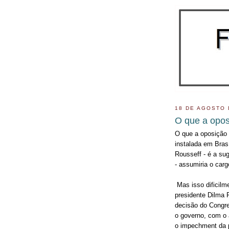
18 DE AGOSTO 
O que a opos
O que a oposição 
instalada em Bras
Rousseff - é a su
- assumiria o carg
Mas isso dificilm
presidente Dilma
decisão do Congre
o governo, com o 
o impechment da p