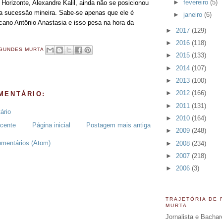
►
fevereiro
(5)
 Horizonte, Alexandre Kalil, ainda não se posicionou
a sucessão mineira. Sabe-se apenas que ele é
►
janeiro
(6)
cano Antônio Anastasia e isso pesa na hora da
►
2017
(129)
►
2016
(118)
GUNDES MURTA
►
2015
(133)
►
2014
(107)
►
2013
(100)
►
2012
(166)
MENTÁRIO:
►
2011
(131)
ário
►
2010
(164)
cente
Página inicial
Postagem mais antiga
►
2009
(248)
omentários (Atom)
►
2008
(234)
►
2007
(218)
►
2006
(3)
TRAJETÓRIA DE
MURTA
Jornalista e Bachar