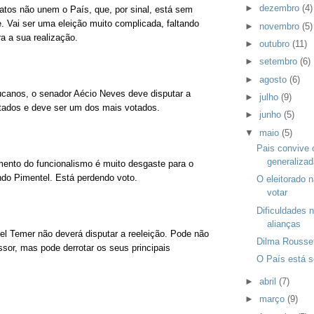
►
dezembro
(4)
tos não unem o País, que, por sinal, está sem
e. Vai ser uma eleição muito complicada, faltando
►
novembro
(5)
 a sua realização.
►
outubro
(11)
►
setembro
(6)
►
agosto
(6)
canos, o senador Aécio Neves deve disputar a
►
julho
(9)
ados e deve ser um dos mais votados.
►
junho
(5)
▼
maio
(5)
Pais convive
generalizad
ento do funcionalismo é muito desgaste para o
do Pimentel. Está perdendo voto.
O eleitorado
votar
Dificuldades 
alianças
el Temer não deverá disputar a reeleição. Pode não
Dilma Roussef
ssor, mas pode derrotar os seus principais
O País está 
►
abril
(7)
►
março
(9)