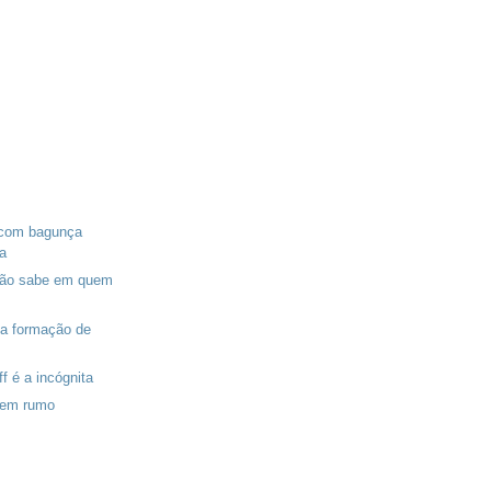
 com bagunça
a
 não sabe em quem
na formação de
f é a incógnita
sem rumo