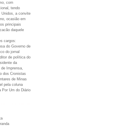
smo, com
cional, tendo
 Unidos, a convite
ano, ocasião em
os principais
icacão daquele
s cargos:
nsa do Governo de
ico do jornal
itor de política do
esidente da
 de Imprensa,
o dos Cronistas
entares de Minas
el pela coluna
a Por Um do Diário
ta
iranda