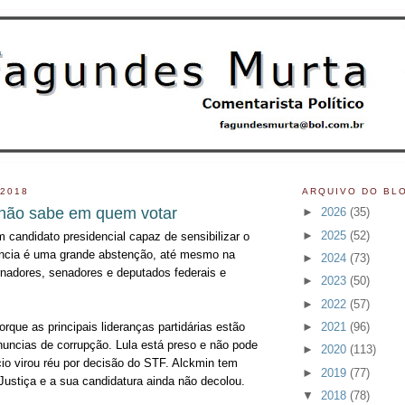
 2018
ARQUIVO DO BL
 não sabe em quem votar
►
2026
(35)
►
2025
(52)
 candidato presidencial capaz de sensibilizar o
ência é uma grande abstenção, até mesmo na
►
2024
(73)
rnadores, senadores e deputados federais e
►
2023
(50)
►
2022
(57)
►
2021
(96)
porque as principais lideranças partidárias estão
uncias de corrupção. Lula está preso e não pode
►
2020
(113)
cio virou réu por decisão do STF. Alckmin tem
►
2019
(77)
ustiça e a sua candidatura ainda não decolou.
▼
2018
(78)