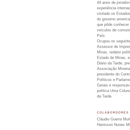
44 anos de jornali
experiência interna
visitado os Estados
do governo americ
que pôde conhecer 
veículos de comun
País.
Ocupou os seguinte
Assessor de Impre
Minas, redator polít
Estado de Minas, ed
Diário da Tarde, pr
Associação Mineira
presidente do Centr
Políticos e Parlam
Gerais e responsáv
política Uma Colun
da Tarde.
COLABORDORES
Cláudio Guerra Mur
Harrisson Nunes M