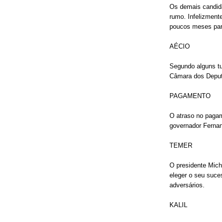
Os demais candida
rumo. Infelizment
poucos meses para
AÉCIO
Segundo alguns tu
Câmara dos Deput
PAGAMENTO
O atraso no pagam
governador Fernan
TEMER
O presidente Mich
eleger o seu suce
adversários.
KALIL