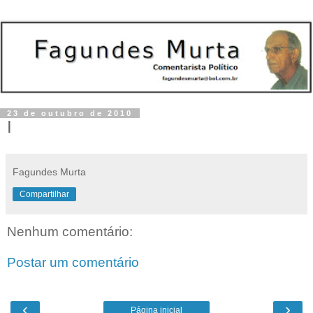
23 de outubro de 2010
I
Fagundes Murta
Compartilhar
Nenhum comentário:
Postar um comentário
‹
›
Página inicial