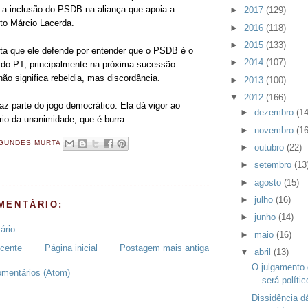
a a inclusão do PSDB na aliança que apoia a
►
2017
(129)
ito Márcio Lacerda.
►
2016
(118)
►
2015
(133)
ta que ele defende por entender que o PSDB é o
►
2014
(107)
 do PT, principalmente na próxima sucessão
 não significa rebeldia, mas discordância.
►
2013
(100)
▼
2012
(166)
az parte do jogo democrático. Ela dá vigor ao
►
dezembro
(14
ário da unanimidade, que é burra.
►
novembro
(16
GUNDES MURTA
►
outubro
(22)
►
setembro
(13
►
agosto
(15)
►
julho
(16)
MENTÁRIO:
►
junho
(14)
ário
►
maio
(16)
cente
Página inicial
Postagem mais antiga
▼
abril
(13)
O julgamento
omentários (Atom)
será polític
Dissidência d