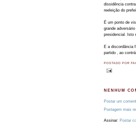
dissidência contr
reeleição do prefe
É um ponto de vis
grande adversário
presidencial. Isto
E a discordância f
partido , ao contr
POSTADO POR
FA
NENHUM CO
Postar um coment
Postagem mais re
Assinar:
Postar c