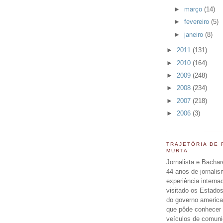
►
março
(14)
►
fevereiro
(5)
►
janeiro
(8)
►
2011
(131)
►
2010
(164)
►
2009
(248)
►
2008
(234)
►
2007
(218)
►
2006
(3)
TRAJETÓRIA DE
MURTA
Jornalista e Bachar
44 anos de jornali
experiência interna
visitado os Estados
do governo americ
que pôde conhecer 
veículos de comun