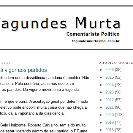
 2012
ARQUIVO DO BL
á vigor aos partidos
►
2026
(35)
►
2025
(52)
ntendem que a dissidência partidária é rebeldia. Não
neira. Pelo contrário, achamos que ela é
►
2024
(73)
s os partidos. Dá vigor e movimenta a legenda.
►
2023
(50)
►
2022
(57)
m, é que é burra. A aceitação geral por determinado
►
2021
(96)
 eletivo pode encobrir muita coisa que não chega a
ico, dai a importância da dissidência.
►
2020
(113)
►
2019
(77)
 Belo Horizonte, Roberto Carvalho, tem sido muito
►
2018
(78)
o de estar liderando dentro do seu partido, o PT,uma