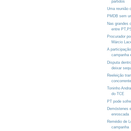
partidos
Uma reunião d
PMDB sem un
Nas grandes c
entre PT,
Procurador po
Márcio Lac
A participação
campanha el
Disputa dentr
deixar sequ
Reeleição tran
concorrent
Toninho Andra
do TCE
PT pode sofre
Demóstenes e
enroscada
Remédio de Lu
campanha