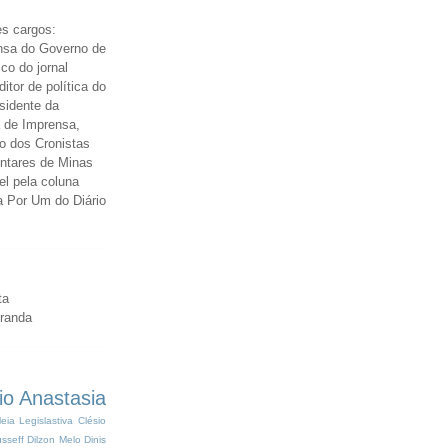
s cargos:
nsa do Governo de
ico do jornal
itor de política do
esidente da
 de Imprensa,
o dos Cronistas
entares de Minas
el pela coluna
a Por Um do Diário
ta
iranda
io Anastasia
eia Legislastiva
Clésio
sseff
Dilzon Melo
Dinis