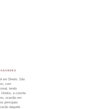
 FAGUNDES
el em Direito. São
smo, com
cional, tendo
 Unidos, a convite
ano, ocasião em
os principais
icacão daquele