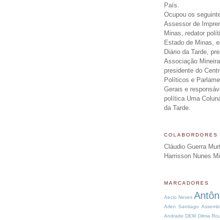
País.
Ocupou os seguinte
Assessor de Impre
Minas, redator polít
Estado de Minas, ed
Diário da Tarde, pr
Associação Mineira
presidente do Centr
Políticos e Parlam
Gerais e responsáv
política Uma Colun
da Tarde.
COLABORDORES
Cláudio Guerra Mur
Harrisson Nunes M
MARCADORES
Antôn
Aecio Neves
Arlen Santiago
Assembl
Andrade
DEM
Dilma Rou