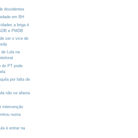
e dissidentes
idade em BH
idades a briga é
PSDB e PMDB
de ser o vice de
erda
 de Lula na
eitoral
o do PT pode
ela
quila por falta de
e
da não se afasta
r intervenção
ntrou numa
la é entrar na