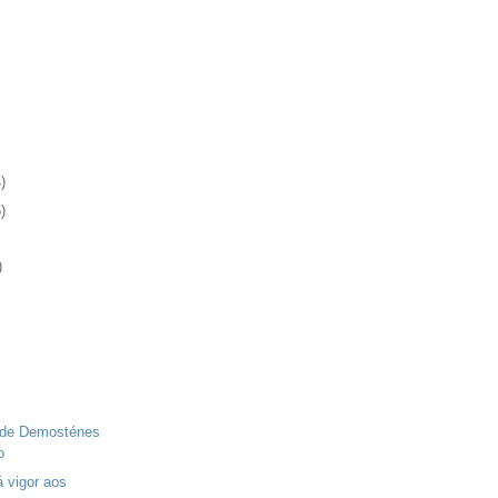
)
)
)
 de Demosténes
o
á vigor aos