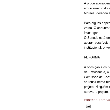
A procuradora-ger
arquivamento do in
Moraes, gerando a
Para alguns especi
versa. O assunto f
investigar.
O Senado está em 
apurar possíveis 
institucional, en
REFORMA
A oposição e os p
da Previdência, o 
Comissão de Const
se reunir nesta ter
projeto. Ninguém 
aprovar o projeto.
POSTADO POR
FA