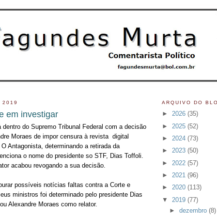
 2019
ARQUIVO DO BL
te em investigar
►
2026
(35)
►
2025
(52)
á dentro do Supremo Tribunal Federal com a decisão
ndre Moraes de impor censura à revista digital
►
2024
(73)
 O Antagonista, determinando a retirada da
►
2023
(50)
nciona o nome do presidente so STF, Dias Toffoli.
►
2022
(57)
lator acabou revogando a sua decisão.
►
2021
(96)
purar possíveis notícias faltas contra a Corte e
►
2020
(113)
eus ministros foi determinado pelo presidente Dias
▼
2019
(77)
gnou Alexandre Moraes como relator.
►
dezembro
(8)