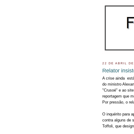
22 DE ABRIL DE
Relator insis
A crise ainda est
do ministro Alexa
"Crusoé" e ao site
reportagem que me
Por pressão, o re
O inquérito para a
contra alguns de s
Toffoli, que desi