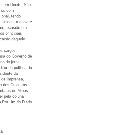
el em Direito. São
smo, com
cional, tendo
 Unidos, a convite
ano, ocasião em
os principais
icacão daquele
s cargos:
nsa do Governo de
ico do jornal
itor de política do
esidente da
 de Imprensa,
o dos Cronistas
entares de Minas
el pela coluna
a Por Um do Diário
ta