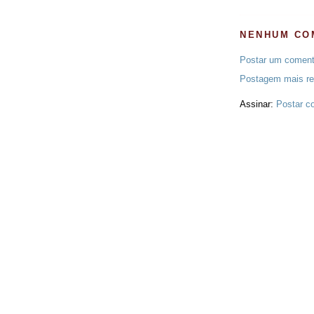
NENHUM CO
Postar um coment
Postagem mais re
Assinar:
Postar c