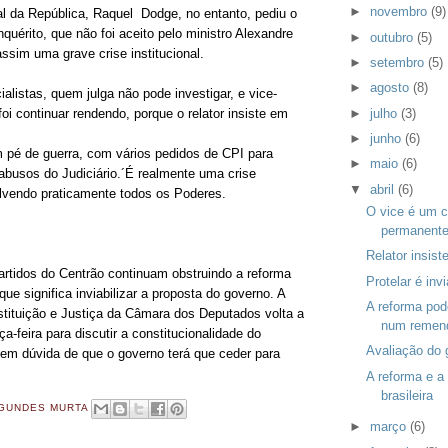
►
novembro
(9)
al da República, Raquel Dodge, no entanto, pediu o
quérito, que não foi aceito pelo ministro Alexandre
►
outubro
(5)
ssim uma grave crise institucional.
►
setembro
(5)
►
agosto
(8)
alistas, quem julga não pode investigar, e vice-
►
julho
(3)
oi continuar rendendo, porque o relator insiste em
►
junho
(6)
pé de guerra, com vários pedidos de CPI para
►
maio
(6)
abusos do Judiciário.´É realmente uma crise
▼
abril
(6)
volvendo praticamente todos os Poderes.
O vice é um c
permanent
Relator insist
artidos do Centrão continuam obstruindo a reforma
Protelar é invi
que significa inviabilizar a proposta do governo. A
A reforma pod
ituição e Justiça da Câmara dos Deputados volta a
num remen
ça-feira para discutir a constitucionalidade do
Avaliação do 
tem dúvida de que o governo terá que ceder para
A reforma e a 
brasileira
GUNDES MURTA
►
março
(6)