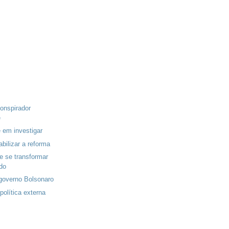
onspirador
e
e em investigar
abilizar a reforma
e se transformar
do
governo Bolsonaro
política externa