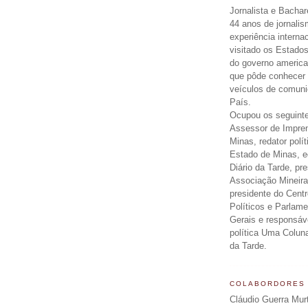
Jornalista e Bachar
44 anos de jornali
experiência interna
visitado os Estados
do governo americ
que pôde conhecer 
veículos de comun
País.
Ocupou os seguinte
Assessor de Impre
Minas, redator polít
Estado de Minas, ed
Diário da Tarde, pr
Associação Mineira
presidente do Centr
Políticos e Parlam
Gerais e responsáv
política Uma Colun
da Tarde.
COLABORDORES
Cláudio Guerra Mur