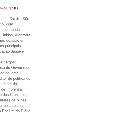
 FAGUNDES
el em Direito. São
smo, com
cional, tendo
 Unidos, a convite
ano, ocasião em
os principais
icacão daquele
s cargos:
nsa do Governo de
ico do jornal
itor de política do
esidente da
 de Imprensa,
o dos Cronistas
entares de Minas
el pela coluna
a Por Um do Diário