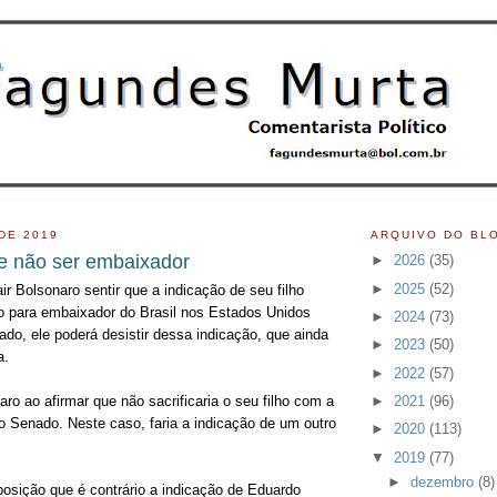
DE 2019
ARQUIVO DO BL
e não ser embaixador
►
2026
(35)
►
2025
(52)
ir Bolsonaro sentir que a indicação de seu filho
 para embaixador do Brasil nos Estados Unidos
►
2024
(73)
do, ele poderá desistir dessa indicação, que ainda
►
2023
(50)
a.
►
2022
(57)
►
2021
(96)
laro ao afirmar que não sacrificaria o seu filho com a
no Senado. Neste caso, faria a indicação de um outro
►
2020
(113)
▼
2019
(77)
►
dezembro
(8)
osição que é contrário a indicação de Eduardo