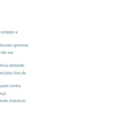
 estados e
olsonaro governar
 não ser
tinua atritando
icípios fora da
caram contra
ança
ende endurecer