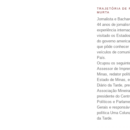
TRAJETÓRIA DE
MURTA
Jornalista e Bachar
44 anos de jornali
experiência interna
visitado os Estados
do governo americ
que pôde conhecer 
veículos de comun
País.
Ocupou os seguinte
Assessor de Impre
Minas, redator polít
Estado de Minas, ed
Diário da Tarde, pr
Associação Mineira
presidente do Centr
Políticos e Parlam
Gerais e responsáv
política Uma Colun
da Tarde.