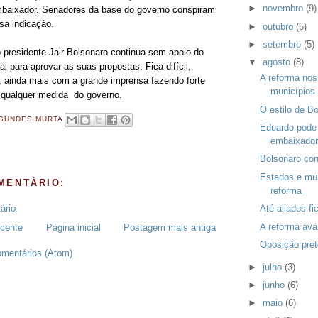
►
novembro
(9)
mbaixador. Senadores da base do governo conspiram
sa indicação.
►
outubro
(5)
►
setembro
(5)
o presidente Jair Bolsonaro continua sem apoio do
▼
agosto
(8)
 para aprovar as suas propostas. Fica difícil,
A reforma nos
r, ainda mais com a grande imprensa fazendo forte
municípios
 qualquer medida do governo.
O estilo de B
GUNDES MURTA
Eduardo pode
embaixador
Bolsonaro con
Estados e mun
MENTÁRIO:
reforma
ário
Até aliados fi
A reforma av
cente
Página inicial
Postagem mais antiga
Oposição pret
omentários (Atom)
►
julho
(3)
►
junho
(6)
►
maio
(6)