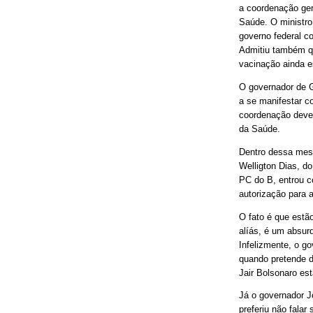
a coordenação ger
Saúde. O ministro
governo federal c
Admitiu também qu
vacinação ainda e
O governador de G
a se manifestar c
coordenação deve 
da Saúde.
Dentro dessa mesm
Welligton Dias, d
PC do B, entrou 
autorização para a
O fato é que estão
alíás, é um absurd
Infelizmente, o g
quando pretende d
Jair Bolsonaro es
Já o governador J
preferiu não falar