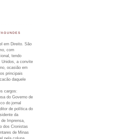
 FAGUNDES
el em Direito. São
smo, com
cional, tendo
 Unidos, a convite
ano, ocasião em
os principais
icacão daquele
s cargos:
nsa do Governo de
ico do jornal
itor de política do
esidente da
 de Imprensa,
o dos Cronistas
entares de Minas
el pela coluna