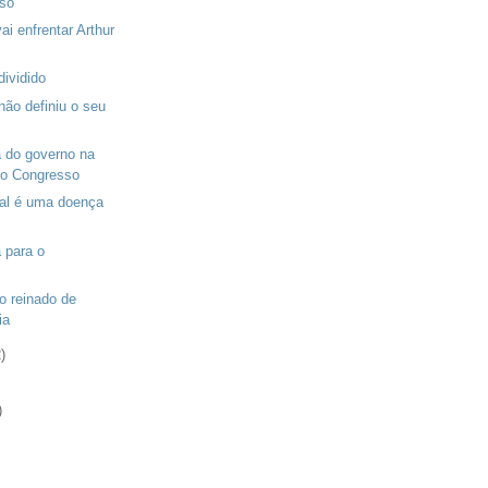
so
ai enfrentar Arthur
ividido
não definiu o seu
a do governo na
o Congresso
oral é uma doença
 para o
o reinado de
ia
)
)