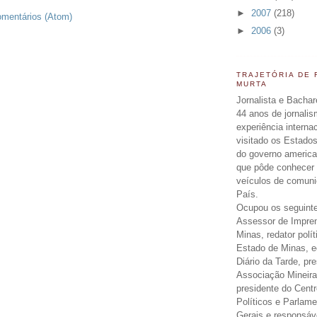
►
2007
(218)
omentários (Atom)
►
2006
(3)
TRAJETÓRIA DE
MURTA
Jornalista e Bachar
44 anos de jornali
experiência interna
visitado os Estados
do governo americ
que pôde conhecer 
veículos de comun
País.
Ocupou os seguinte
Assessor de Impre
Minas, redator polít
Estado de Minas, ed
Diário da Tarde, pr
Associação Mineira
presidente do Centr
Políticos e Parlam
Gerais e responsáv