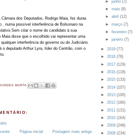
►
junho
(7)
►
maio
(8)
►
abril
(12)
a Câmara dos Deputados, Rodrigo Maia, fez duras
►
março
(7)
o , numa possível interferência de Bolsonaro na
lativo.Sem citar o nome do candidato à sua
►
fevereiro
(7)
 Maia disse que o escolhido vai representar uma
►
janeiro
(7)
qualquer interferência do governo ou do Judiciário.
á o deputado Arthur Lyra, líder do Centrão, com o
►
2019
(77)
to.
►
2018
(78)
►
2017
(129)
►
2016
(118)
►
2015
(133)
GUNDES MURTA
►
2014
(107)
►
2013
(100)
►
2012
(166)
►
2011
(131)
MENTÁRIO:
►
2010
(164)
ário
►
2009
(248)
cente
Página inicial
Postagem mais antiga
►
2008
(234)