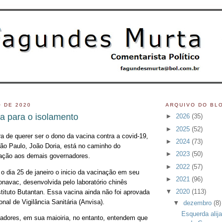
 DE 2020
ARQUIVO DO BL
a para o isolamento
►
2026
(35)
►
2025
(52)
 de querer ser o dono da vacina contra a covid-19,
►
2024
(73)
ão Paulo, João Doria, está no caminho do
►
2023
(50)
lação aos demais governadores.
►
2022
(57)
o dia 25 de janeiro o inicio da vacinação em seu
►
2021
(96)
navac, desenvolvida pelo laboratório chinês
▼
2020
(113)
stituto Butantan. Essa vacina ainda não foi aprovada
nal de Vigilância Sanitária (Anvisa).
▼
dezembro
(8)
Esquerda ali
dores, em sua maioiria, no entanto, entendem que