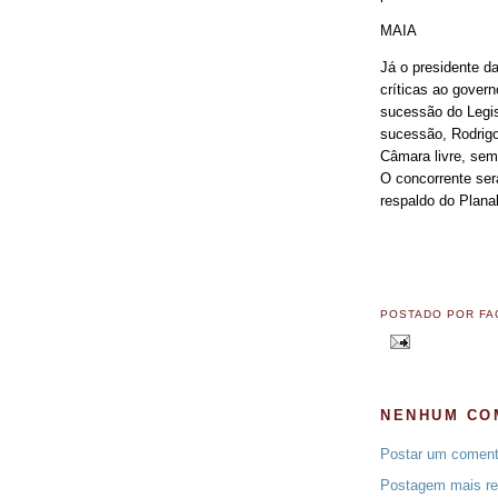
MAIA
Já o presidente d
críticas ao govern
sucessão do Legis
sucessão, Rodrigo
Câmara livre, sem 
O concorrente ser
respaldo do Planal
POSTADO POR
FA
NENHUM CO
Postar um coment
Postagem mais re