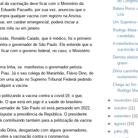
do Congres
al da vacinação deve ficar com o Ministério da
Baleia Rossi v
 Eduardo Pazuello, por sua vez, anunciou que o
Lira
ompra qualquer vacina com registro na Anvisa.
Um Supremo d
e, em caráter emergencial, poderá iniciar a
ste mês ou em janeiro
Rodrigo Maia 
candidato
oiás, Ronaldo Caiado, que é médico, foi o primeiro
A interferênci
ontra o governador de São Paulo. Ele entende que a
sucessão d
ficar com o governo federal, no caso, o Ministério
Derrota eleit
grave
a linha, se manifestou o governador petista
Dória caminha
o Piau. Já o seu colega do Maranhão, Flávio Dino, do
isolamento
com uma ação no Supremo Tribunal Federal pedindo
Chega ao fim 
dquirir a vacina.
Rodrigo Ma
 politizando a vacina contra a covid-19, o que,
►
novembro
(12
o. O que está em jogo é a saúde do brasileiro.
overnador de São Paulo só está pensando em 2022,
►
outubro
(11)
isputar a presidência da República. O presidente
►
setembro
(16
tá contribuindo também para a politização da vacina.
►
agosto
(10)
oão Dória, desgastado com alguns governadores,
►
julho
(8)
 sobre a vacinação contra o coronavírus.